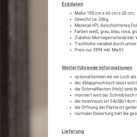
Eckdaten
Maße 100 cm x 60 cm x 20 cm,
Gewicht ca. 20kg,
Material HPL-beschichtetes Fic
Farben weiß, grau, blau, rosa, 
Zubehör Montagematerial inkl.
Tischhöhe variabel durch umse
Preis nur 399€ inkl. MwSt.
Weiterführende Informationen
optional können wir ein Loch als
der #klappmichtisch lässt sich 
die Schmalflächen (Holz) sind 
montiert wird der Schreibtisch
der Innenraum ist 54x38x14cm g
die Öffnung der Platte ist ged
normaler Belastung hält die geö
Lieferung