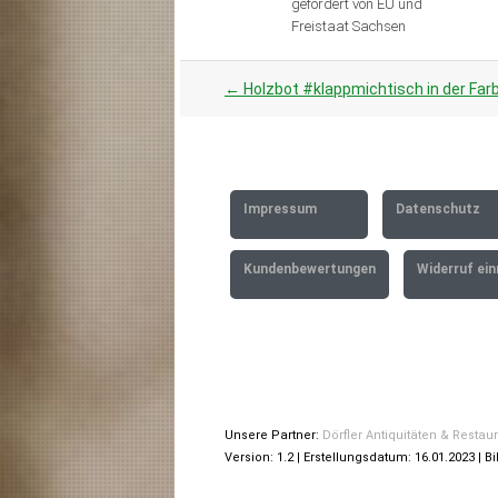
gefördert von EU und
Freistaat Sachsen
Artikel
←
Holzbot #klappmichtisch in der Far
Navigation
Impressum
Datenschutz
Kundenbewertungen
Widerruf ein
Unsere Partner:
Dörfler Antiquitäten & Restau
Version: 1.2 | Erstellungsdatum: 16.01.2023 |