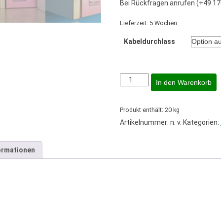
Bei Rückfragen anrufen (+49 17
Lieferzeit:
5 Wochen
Kabeldurchlass
Holzbot
In den Warenkorb
#klappmichtisch
in
der
Produkt enthält: 20
kg
Farbe
Artikelnummer:
n. v.
Kategorien:
Rosa
Menge
ormationen