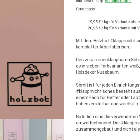
inkl. MwSt.
zzgl.
Versandkosten
Grundpreis
19,95 € / kg für Variante ohn
20,95 € / kg für Variante mit
Mit dem Holzbot #klappmichtis
kompletter Arbeitsbereich.
Den zusammenklappbaren Schrei
es in sieben Farbvarianten:weiß, 
Holzdekor Nussbaum.
Somit ist für jeden Einrichtungs
#klappmichtisches besteht aus
einem Fach für Hefter oder Lap
höhenverstellbar und wächst mi
Natürlich sind die verwendeten 
umweltschonend. Der #klappmi
zusammengebaut und nicht als