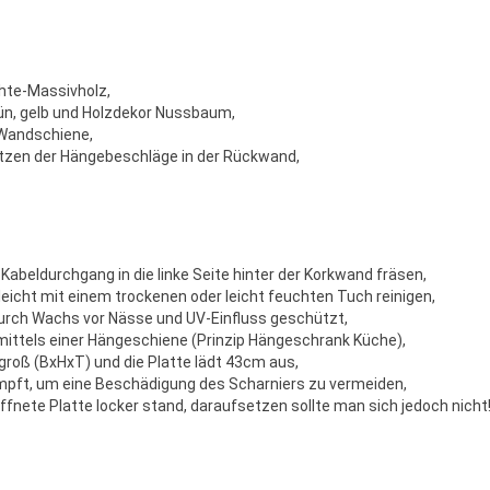
hte-Massivholz,
grün, gelb und Holzdekor Nussbaum,
 Wandschiene,
tzen der Hängebeschläge in der Rückwand,
 Kabeldurchgang in die linke Seite hinter der Korkwand fräsen,
leicht mit einem trockenen oder leicht feuchten Tuch reinigen,
durch Wachs vor Nässe und UV-Einfluss geschützt,
 mittels einer Hängeschiene (Prinzip Hängeschrank Küche),
roß (BxHxT) und die Platte lädt 43cm aus,
ämpft, um eine Beschädigung des Scharniers zu vermeiden,
ffnete Platte locker stand, daraufsetzen sollte man sich jedoch nicht