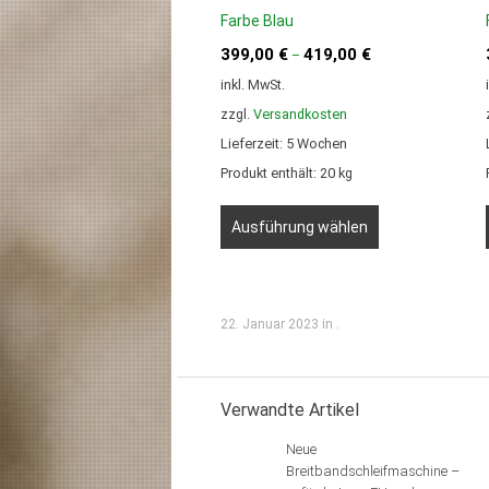
Farbe Blau
399,00
€
419,00
€
–
inkl. MwSt.
zzgl.
Versandkosten
Lieferzeit:
5 Wochen
Produkt enthält: 20
kg
Dieses
Produkt
Ausführung wählen
weist
mehrere
Varianten
auf.
22. Januar 2023
in .
Die
Optionen
können
auf
Verwandte Artikel
der
Produktseite
Neue
gewählt
Breitbandschleifmaschine –
werden