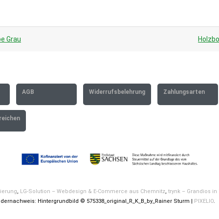
be Grau
Holzbo
AGB
Widerrufsbelehrung
Zahlungsarten
reichen
rierung
,
LG-Solution – Webdesign & E-Commerce aus Chemnitz
,
trynk – Grandios in
 Bildernachweis: Hintergrundbild © 575338_original_R_K_B_by_Rainer Sturm |
PIXELIO
.