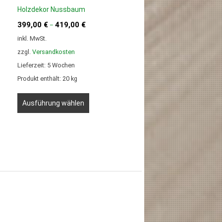
Holzdekor Nussbaum
399,00
€
419,00
€
–
inkl. MwSt.
zzgl.
Versandkosten
Lieferzeit:
5 Wochen
Produkt enthält: 20
kg
Dieses
Produkt
Ausführung wählen
weist
mehrere
Varianten
auf.
Die
Optionen
können
auf
der
ite
Produktseite
gewählt
werden