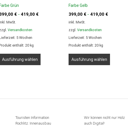
Farbe Grün
Farbe Gelb
399,00
€
419,00
€
399,00
€
419,00
€
–
–
inkl. MwSt.
inkl. MwSt.
zzgl.
Versandkosten
zzgl.
Versandkosten
Lieferzeit:
5 Wochen
Lieferzeit:
5 Wochen
Produkt enthält: 20
kg
Produkt enthält: 20
kg
Dieses
Dieses
Produkt
Produkt
Ausführung wählen
Ausführung wählen
weist
weist
mehrere
mehrere
Varianten
Varianten
auf.
auf.
Die
Die
Optionen
Optionen
können
können
auf
auf
der
der
Produktseite
Produktse
Touristen Information
Wir können nicht nur Holz
gewählt
gewählt
Rochlitz: Innenausbau
auch Digital!
werden
werden