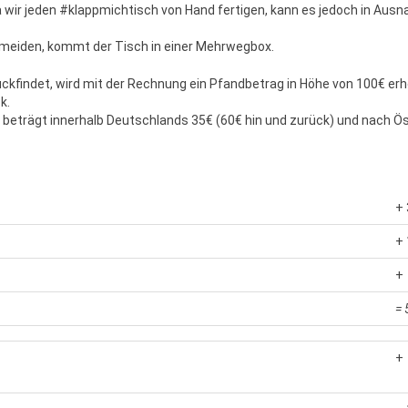
Da wir jeden #klappmichtisch von Hand fertigen, kann es jedoch in Au
meiden, kommt der Tisch in einer Mehrwegbox.
kfindet, wird mit der Rechnung ein Pfandbetrag in Höhe von 100€ erh
k.
eträgt innerhalb Deutschlands 35€ (60€ hin und zurück) und nach Öst
+ 
+ 
+
= 
+ 