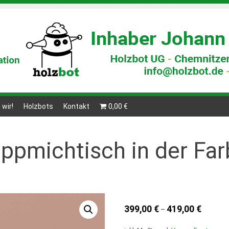
– Montageservice
wir!
Holzbots
Kontakt
0,00 €
appmichtisch in der Fa
399,00
€
419,00
€
–