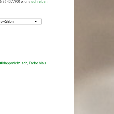
6 96407790) o. uns
schreiben
.
#klappmichtisch
,
Farbe blau